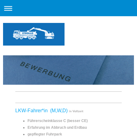
LKW-Fahrer*in (M,W,D)
I
n Vollzeit
Führerscheinklasse C (besser CE)
Erfahrung im Abbruch und Erdbau
gepflegter Fuhrpark